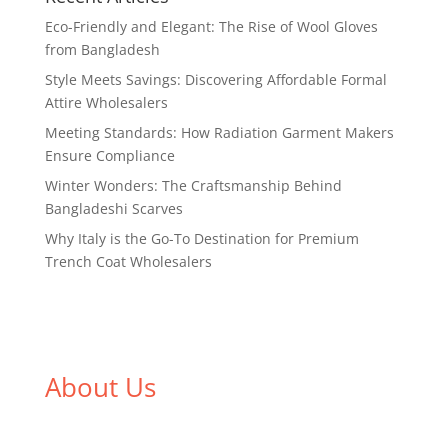
Eco-Friendly and Elegant: The Rise of Wool Gloves
from Bangladesh
Style Meets Savings: Discovering Affordable Formal
Attire Wholesalers
Meeting Standards: How Radiation Garment Makers
Ensure Compliance
Winter Wonders: The Craftsmanship Behind
Bangladeshi Scarves
Why Italy is the Go-To Destination for Premium
Trench Coat Wholesalers
About Us
We,
Tex Garment Zone
, are recognized among the
industry leading manufacturers and suppliers in