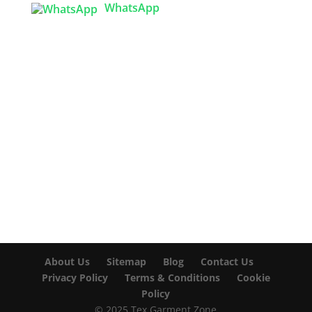
WhatsApp

info@texgarmentzone.biz
USA OFFICE
Tex Garment Zone LLC
2201 MENAUL BLVD NE STE A
ALBUQUERQUE, NM 87107, USA
Phone: +15054774571
About Us
Sitemap
Blog
Contact Us
Privacy Policy
Terms & Conditions
Cookie
Policy
© 2025 Tex Garment Zone