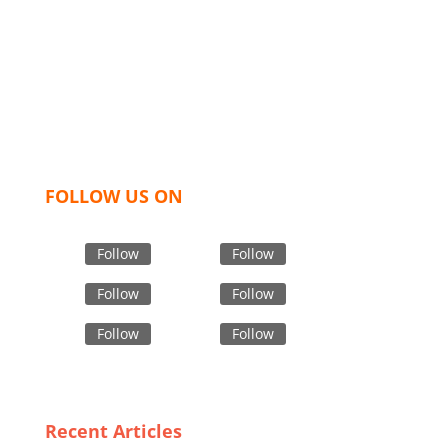
Bangladesh for high quality clothing and accessories
like t shirts, shirts, uniforms, trousers, jackets,
hoodies, shorts, sweatshirts, caps, bags for men,
women and children. We look forward to working
with you and sharing our knowledge as a company to
bring unmatched products and customer service.
FOLLOW US ON
Follow
Follow
Follow
Follow
Follow
Follow
Recent Articles